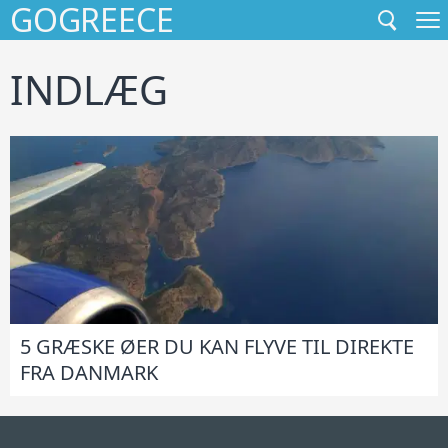
GOGREECE
GÅ
TIL
INDHOLD
INDLÆG
5 GRÆSKE ØER DU KAN FLYVE TIL DIREKTE
FRA DANMARK