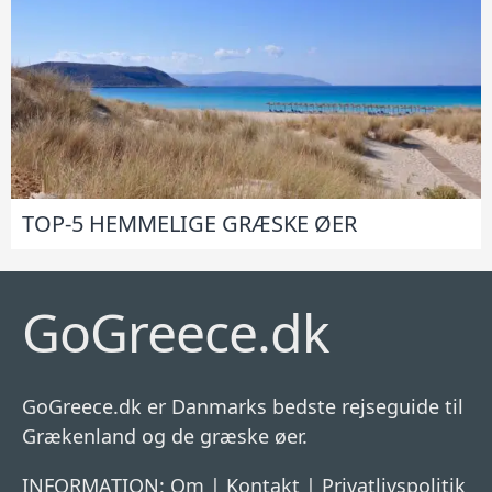
TOP-5 HEMMELIGE GRÆSKE ØER
GoGreece.dk
GoGreece.dk er Danmarks bedste rejseguide til
Grækenland og de græske øer.
INFORMATION:
Om
|
Kontakt
|
Privatlivspolitik