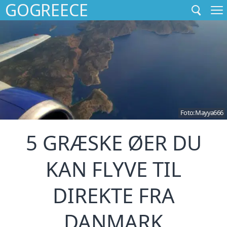
GOGREECE
GÅ
TIL
INDHOLD
Foto:
Mayya666
5 GRÆSKE ØER DU
KAN FLYVE TIL
DIREKTE FRA
DANMARK