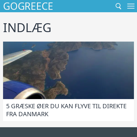
GOGREECE
GÅ
TIL
INDHOLD
INDLÆG
5 GRÆSKE ØER DU KAN FLYVE TIL DIREKTE
FRA DANMARK