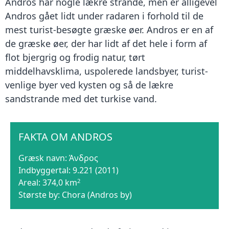
Andros har nogle lækre strande, men er alligevel
Andros gået lidt under radaren i forhold til de
mest turist-besøgte græske øer. Andros er en af
de græske øer, der har lidt af det hele i form af
flot bjergrig og frodig natur, tørt
middelhavsklima, uspolerede landsbyer, turist-
venlige byer ved kysten og så de lækre
sandstrande med det turkise vand.
FAKTA OM ANDROS
Græsk navn:
Άνδρος
Indbyggertal:
9.221 (2011)
2
Areal:
374,0 km
Største by:
Chora (Andros by)