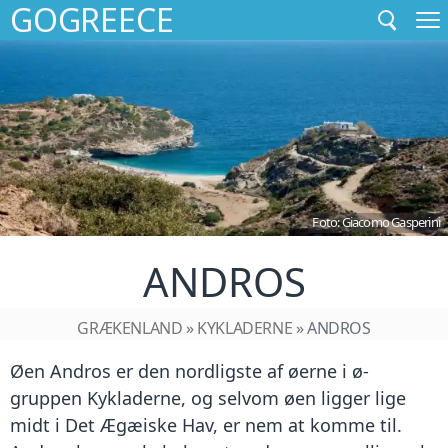
GOGREECE
GÅ
TIL
INDHOLD
Foto:
Giacomo Gasperini
ANDROS
GRÆKENLAND
»
KYKLADERNE
» ANDROS
Øen Andros er den nordligste af øerne i ø-
gruppen Kykladerne, og selvom øen ligger lige
midt i Det Ægæiske Hav, er nem at komme til.