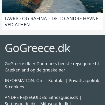
LAVRIO OG RAFINA – DE TO ANDRE HAVNE
VED ATHEN
GoGreece.dk
GoGreece.dk er Danmarks bedste rejseguide til
Grækenland og de græske øer.
INFORMATION:
Om
|
Kontakt
|
Privatlivspolitik
& cookies
ANDRE REJSEGUIDES:
Sifnosguide.dk
|
Serifosguide.dk
|
Milosguide.dk
|